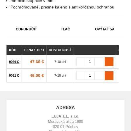
meracie stupnice v mm.
Pochrómované, presne kaleno s antikoróznou ochranou
ODPORUČIŤ
TLAČ
OPÝTAŤ SA
KÓD
CENA S DPH
DOSTUPNOSŤ
CELKO
47.66 €
9029 C
7-10 dní
17
46.00 €
9031 C
7-10 dní
21
ADRESA
LUJATEL, s.r.o.
Moravská ulica 1880
020 01 Púchov