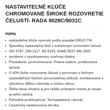
NASTAVITEĽNÉ KĽÚČE
CHROMOVANÉ ŠIROKÉ ROZOVRETIE
ČELUSTÍ- RADA 9029C/9031C
POPIS
nastaviteľné kľúče vyvinuté podľa pravidiel ERGO TM
Špeciálny nastaviteľný kľúč s extrémnym rozovretím čeľustí.
ISO 6787, DIN 3117, BS 6333, ASME B107.8M-2003
vyrobené z vysokopevnou oceľovej zliatiny
Prevedenie: pochrómované. Presne kaleno, protikorózne
úprava.
O 40% širšie roztvorenie čeľustí v porovnaní s bežným
nastaviteľným kľúčom porovnateľnej veľkosti, kombinované s
výhodnou dĺžkou rukoväte a nízkou váhou.
Štíhla hlava vhodná aj pre ťažšie prístupné miesta je naviac
aj veľmi odolná.
Pohodlná protišmyková, Termoplastová rukoväť.
Ľavotočivý nastavovacia skrutka