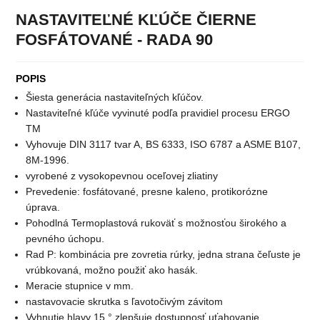
NASTAVITEĽNÉ KĽÚČE ČIERNE
FOSFÁTOVANÉ - RADA 90
POPIS
Šiesta generácia nastaviteľných kľúčov.
Nastaviteľné kľúče vyvinuté podľa pravidiel procesu ERGO
TM
Vyhovuje DIN 3117 tvar A, BS 6333, ISO 6787 a ASME B107,
8M-1996.
vyrobené z vysokopevnou oceľovej zliatiny
Prevedenie: fosfátované, presne kaleno, protikorózne
úprava.
Pohodlná Termoplastová rukoväť s možnosťou širokého a
pevného úchopu.
Rad P: kombinácia pre zovretia rúrky, jedna strana čeľuste je
vrúbkovaná, možno použiť ako hasák.
Meracie stupnice v mm.
nastavovacie skrutka s ľavotočivým závitom
Vyhnutie hlavy 15 ° zlepšuje dostupnosť uťahovanie