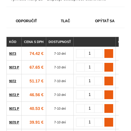
ODPORUČIŤ
TLAČ
OPÝTAŤ SA
KÓD
CENA S DPH
DOSTUPNOSŤ
CELKO
74.42 €
9073
7-10 dní
30
67.65 €
9073 P
7-10 dní
30
51.17 €
9072
7-10 dní
25
46.56 €
9072 P
7-10 dní
25
40.53 €
9071 P
7-10 dní
20
39.91 €
9070 P
7-10 dní