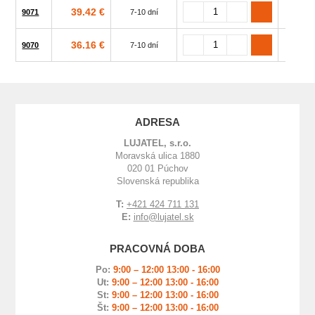
39.42 €
9071
7-10 dní
20
36.16 €
9070
7-10 dní
15
ADRESA
LUJATEL, s.r.o.
Moravská ulica 1880
020 01 Púchov
Slovenská republika
T:
+421 424 711 131
E:
info@lujatel.sk
PRACOVNÁ DOBA
Po:
9:00 – 12:00 13:00 - 16:00
Ut:
9:00 – 12:00 13:00 - 16:00
St:
9:00 – 12:00 13:00 - 16:00
Št:
9:00 – 12:00 13:00 - 16:00