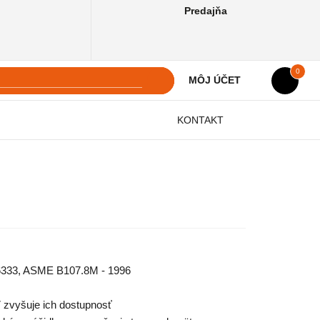
Predajňa
0
MÔJ ÚČET
KONTAKT
 6333, ASME B107.8M - 1996
7 zvyšuje ich dostupnosť