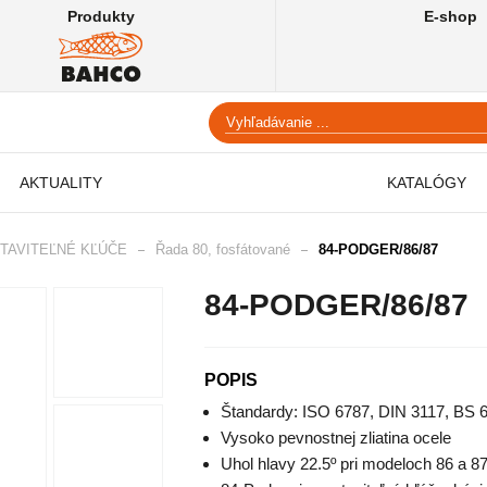
Produkty
E-shop
AKTUALITY
KATALÓGY
TAVITEĽNÉ KĽÚČE
Řada 80, fosfátované
84-PODGER/86/87
84-PODGER/86/87
POPIS
Štandardy: ISO 6787, DIN 3117, BS
Vysoko pevnostnej zliatina ocele
Uhol hlavy 22.5º pri modeloch 86 a 8