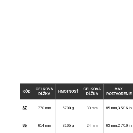
CELKOVÁ
CELKOVÁ
MAX.
KÓD
HMOTNOSŤ
DĹŽKA
DĹŽKA
ROZTVORENIE
87
770 mm
5700 g
30 mm
85 mm,3 5/16 in
86
614 mm
3165 g
24 mm
63 mm,2 7/16 in