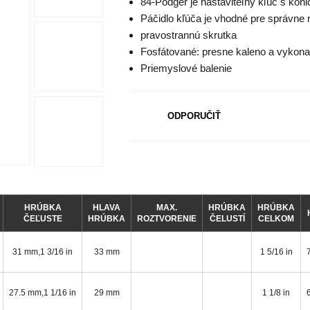
84-Podger je nastaviteľný kľúč s kón
Páčidlo kľúča je vhodné pre správne 
pravostrannú skrutka
Fosfátované: presne kaleno a vykona
Priemyslové balenie
ODPORUČIŤ
HRÚBKA
HLAVA
MAX.
HRÚBKA
HRÚBKA
ČEĽUSTE
HRÚBKA
ROZTVORENIE
ČELUSTÍ
CELKOM
31 mm,1 3/16 in
33 mm
1 5/16 in
27.5 mm,1 1/16 in
29 mm
1 1/8 in