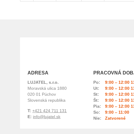
ADRESA
PRACOVNÁ DOB
LUJATEL, s.r.o.
Po:
9:00 – 12:00 1
Moravská ulica 1880
Ut:
9:00 – 12:00 1
020 01 Púchov
St:
9:00 – 12:00 1
Slovenská republika
Št:
9:00 – 12:00 1
Pia:
9:00 – 12:00 1
T:
+421 424 711 131
So:
9:00 – 11:00
E:
info@lujatel.sk
Nie:
Zatvorené