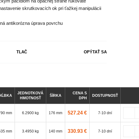
ickým páčidlom na opačnej strane rukoväte
nastavenie skrutkovacích ok pri ťažkej manipulácii
ná antikorózna úprava povrchu
TLAČ
OPÝTAŤ SA
JEDNOTKOVÁ
CENA S
HĹBKA
ŠÍRKA
DOSTUPNOSŤ
HMOTNOSŤ
DPH
527.24 €
790 mm
6.2900 kg
176 mm
7-10 dní
330.93 €
635 mm
3.4950 kg
140 mm
7-10 dní