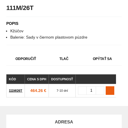
111M/26T
POPIS
Kžúčov
Balenie: Sady v čiernom plastovom púzdre
ODPORUČIŤ
TLAČ
OPÝTAŤ SA
KÓD
CENA S DPH
DOSTUPNOSŤ
POČE
464.26 €
111M/26T
7-10 dní
ADRESA