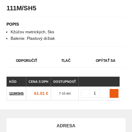
111M/SH5
POPIS
Kžúčov metrických, 5ks
Balenie: Plastový držiak
ODPORUČIŤ
TLAČ
OPÝTAŤ SA
KÓD
CENA S DPH
DOSTUPNOSŤ
ROZ
61.01 €
111M/SH5
7-10 dní
ADRESA