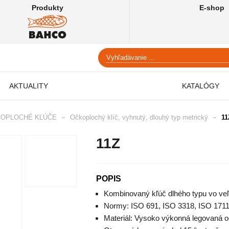
Produkty
E-shop
AKTUALITY
KATALÓGY
OPLOCHÉ KĽÚČE
Očkoplochý klíč, vyhnutý, dlouhý typ metrický
11
11Z
POPIS
Kombinovaný kľúč dlhého typu vo veľ
Normy: ISO 691, ISO 3318, ISO 1711
Materiál: Vysoko výkonná legovaná o