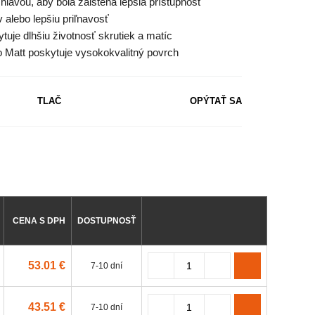
hlavou, aby bola zaistená lepšia prístupnosť
 alebo lepšiu priľnavosť
tuje dlhšiu životnosť skrutiek a matíc
Matt poskytuje vysokokvalitný povrch
TLAČ
OPÝTAŤ SA
CENA S DPH
DOSTUPNOSŤ
53.01 €
7-10 dní
43.51 €
7-10 dní