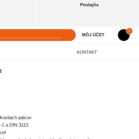
Predajňa
0
MÔJ ÚČET
KONTAKT
Z
kostiach palcov
-1 a DIN 3113
ceľ