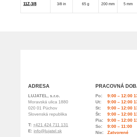
11Z-3/8
3/8 in
65 g
200 mm
5 mm
ADRESA
PRACOVNÁ DOB
LUJATEL, s.r.o.
Po:
9:00 – 12:00 1
Moravská ulica 1880
Ut:
9:00 – 12:00 1
020 01 Púchov
St:
9:00 – 12:00 1
Slovenská republika
Št:
9:00 – 12:00 1
Pia:
9:00 – 12:00 1
T:
+421 424 711 131
So:
9:00 – 11:00
E:
info@lujatel.sk
Nie:
Zatvorené