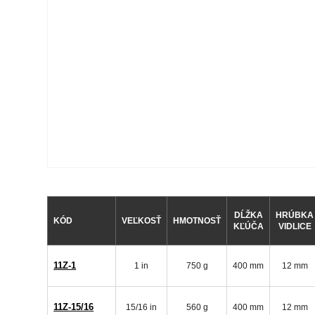
DĹŽKA
HRÚBKA
KÓD
VEĽKOSŤ
HMOTNOSŤ
KĽÚČA
VIDLICE
11Z-1
1 in
750 g
400 mm
12 mm
11Z-15/16
15/16 in
560 g
400 mm
12 mm