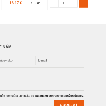
16.17 €
7-10 dní
E NÁM
ním formulára súhlasíte so
zásadami ochrany osobných údajov
.
ODOSLAŤ