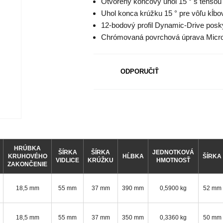
Otvorený koncový uhol 15 ° s tenšou 
Uhol konca krúžku 15 ° pre vôľu kĺbov
12-bodový profil Dynamic-Drive posky
Chrómovaná povrchová úprava Micro 
ODPORUČIŤ
HRÚBKA
ŠÍRKA
ŠÍRKA
JEDNOTKOVÁ
KRUHOVÉHO
HĹBKA
ŠÍRKA
VIDLICE
KRÚŽKU
HMOTNOSŤ
ZAKONČENIE
18,5 mm
55 mm
37 mm
390 mm
0,5900 kg
52 mm
18,5 mm
55 mm
37 mm
350 mm
0,3360 kg
50 mm