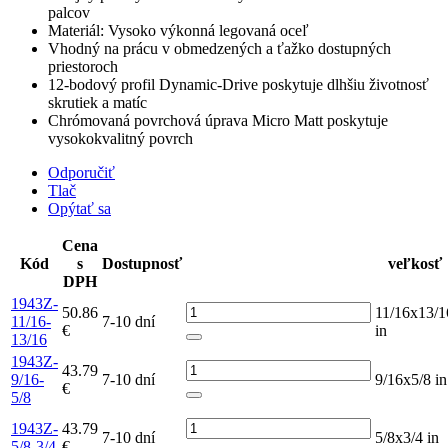
palcov
Materiál: Vysoko výkonná legovaná oceľ
Vhodný na prácu v obmedzených a ťažko dostupných
priestoroch
12-bodový profil Dynamic-Drive poskytuje dlhšiu životnosť
skrutiek a matíc
Chrómovaná povrchová úprava Micro Matt poskytuje
vysokokvalitný povrch
Odporučiť
Tlač
Opýtať sa
Cena
Kód
s
Dostupnosť
veľkosť
DPH
1943Z-
50.86
11/16x13/1
11/16-
7-10 dní
€
in
13/16
1943Z-
43.79
9/16-
7-10 dní
9/16x5/8 in
€
5/8
1943Z-
43.79
7-10 dní
5/8x3/4 in
5/8-3/4
€