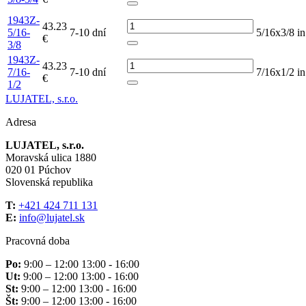
1943Z-
43.23
5/16-
7-10 dní
5/16x3/8 in
€
3/8
1943Z-
43.23
7/16-
7-10 dní
7/16x1/2 in
€
1/2
LUJATEL, s.r.o.
Adresa
LUJATEL, s.r.o.
Moravská ulica 1880
020 01 Púchov
Slovenská republika
T:
+421 424 711 131
E:
info@lujatel.sk
Pracovná doba
Po:
9:00 – 12:00 13:00 - 16:00
Ut:
9:00 – 12:00 13:00 - 16:00
St:
9:00 – 12:00 13:00 - 16:00
Št:
9:00 – 12:00 13:00 - 16:00