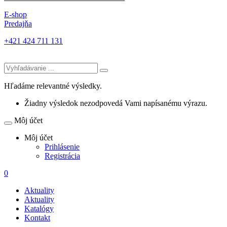
E-shop
Predajňa
+421 424 711 131
Hľadáme relevantné výsledky.
Žiadny výsledok nezodpovedá Vami napísanému výrazu.
Môj účet
Môj účet
Prihlásenie
Registrácia
0
Aktuality
Aktuality
Katalógy
Kontakt