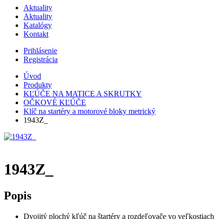
Aktuality
Aktuality
Katalógy
Kontakt
Prihlásenie
Registrácia
Úvod
Produkty
KĽÚČE NA MATICE A SKRUTKY
OČKOVÉ KĽÚČE
Klíč na startéry a motorové bloky metrický
1943Z_
1943Z_
Popis
Dvojitý plochý kľúč na štartéry a rozdeľovače vo veľkostiach