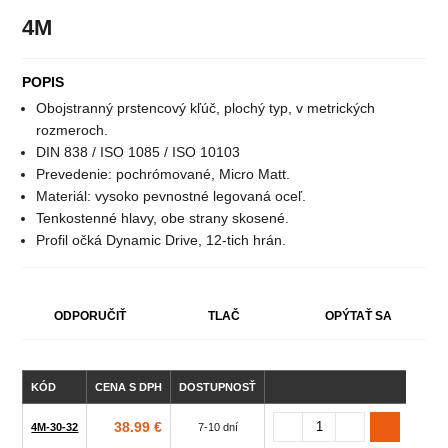
4M
POPIS
Obojstranný prstencový kľúč, plochý typ, v metrických
rozmeroch.
DIN 838 / ISO 1085 / ISO 10103
Prevedenie: pochrómované, Micro Matt.
Materiál: vysoko pevnostné legovaná oceľ.
Tenkostenné hlavy, obe strany skosené.
Profil očká Dynamic Drive, 12-tich hrán.
ODPORUČIŤ
TLAČ
OPÝTAŤ SA
KÓD
CENA S DPH
DOSTUPNOSŤ
VEĽK
38.99 €
4M-30-32
7-10 dní
30x3