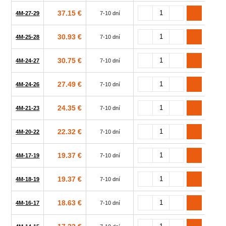
37.15 €
4M-27-29
7-10 dní
27x2
30.93 €
4M-25-28
7-10 dní
25x2
30.75 €
4M-24-27
7-10 dní
24x2
27.49 €
4M-24-26
7-10 dní
24x2
24.35 €
4M-21-23
7-10 dní
21x2
22.32 €
4M-20-22
7-10 dní
20x2
19.37 €
4M-17-19
7-10 dní
17x1
19.37 €
4M-18-19
7-10 dní
18x1
18.63 €
4M-16-17
7-10 dní
16x1