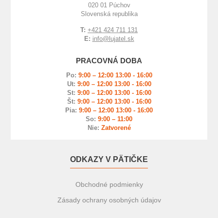
020 01 Púchov
Slovenská republika
T:
+421 424 711 131
E:
info@lujatel.sk
PRACOVNÁ DOBA
Po:
9:00 – 12:00 13:00 - 16:00
Ut:
9:00 – 12:00 13:00 - 16:00
St:
9:00 – 12:00 13:00 - 16:00
Št:
9:00 – 12:00 13:00 - 16:00
Pia:
9:00 – 12:00 13:00 - 16:00
So:
9:00 – 11:00
Nie:
Zatvorené
ODKAZY V PÄTIČKE
Obchodné podmienky
Zásady ochrany osobných údajov