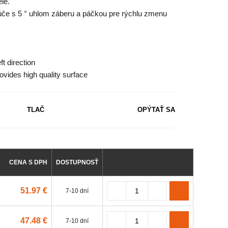
le.
e s 5 ° uhlom záberu a páčkou pre rýchlu zmenu
ft direction
ovides high quality surface
TLAČ
OPÝTAŤ SA
CENA S DPH
DOSTUPNOSŤ
51.97 €
7-10 dní
47.48 €
7-10 dní