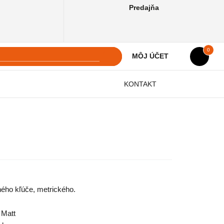
Predajňa
0
MÔJ ÚČET
KONTAKT
ého kľúče, metrického.
 Matt