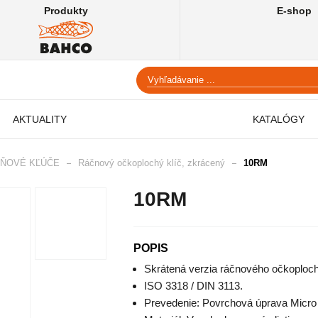
Produkty
E-shop
AKTUALITY
KATALÓGY
ŇOVÉ KĽÚČE
Ráčnový očkoplochý klíč, zkrácený
10RM
10RM
POPIS
Skrátená verzia ráčnového očkoploch
ISO 3318 / DIN 3113.
Prevedenie: Povrchová úprava Micro