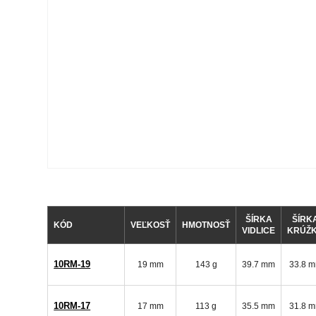
ŠÍRKA
ŠÍRK
KÓD
VEĽKOSŤ
HMOTNOSŤ
VIDLICE
KRÚŽ
10RM-19
19 mm
143 g
39.7 mm
33.8 
10RM-17
17 mm
113 g
35.5 mm
31.8 