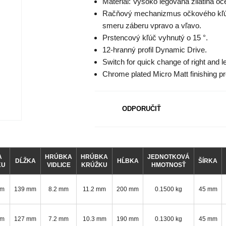
Materiál: Vysoko legovaná zliatina oce
Račňový mechanizmus očkového kľúč
smeru záberu vpravo a vľavo.
Prstencový kľúč vyhnutý o 15 °.
12-hranný profil Dynamic Drive.
Switch for quick change of right and le
Chrome plated Micro Matt finishing pr
ODPORUČIŤ
A
HRÚBKA
HRÚBKA
JEDNOTKOVÁ
DĹŽKA
HĹBKA
ŠÍRKA
KU
VIDLICE
KRÚŽKU
HMOTNOSŤ
mm
139 mm
8.2 mm
11.2 mm
200 mm
0.1500 kg
45 mm
mm
127 mm
7.2 mm
10.3 mm
190 mm
0.1300 kg
45 mm