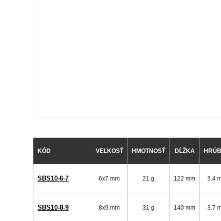
KÓD
VEĽKOSŤ
HMOTNOSŤ
DĹŽKA
HRÚ
SBS10-6-7
6x7 mm
21 g
122 mm
3.4 
SBS10-8-9
8x9 mm
31 g
140 mm
3.7 