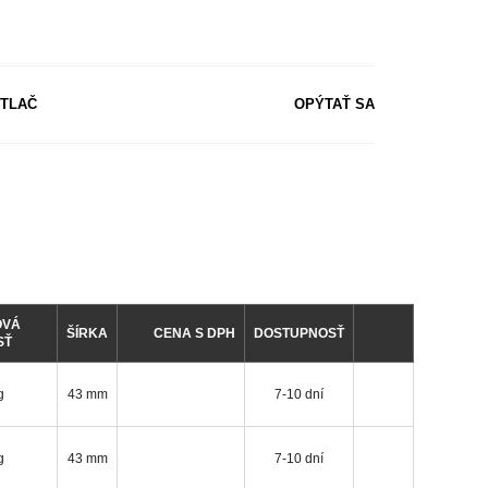
TLAČ
OPÝTAŤ SA
OVÁ
ŠÍRKA
CENA S DPH
DOSTUPNOSŤ
SŤ
g
43 mm
7-10 dní
g
43 mm
7-10 dní