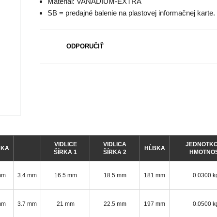
Materiál: VANADIUM-EXTRA
SB = predajné balenie na plastovej informačnej karte.
ODPORUČIŤ
VIDLICE
VIDLICA
JEDNOTK
BKA
HĹBKA
ŠÍRKA 1
ŠÍRKA 2
HMOTNO
mm
3.4 mm
16.5 mm
18.5 mm
181 mm
0.0300 k
mm
3.7 mm
21 mm
22.5 mm
197 mm
0.0500 k