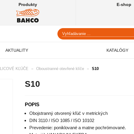
Produkty
E-shop
AKTUALITY
KATALÓGY
LICOVÉ KĽÚČE
Oboustranné otevřené klíče
S10
S10
POPIS
Obojstranný otvorený kľúč v metrických
DIN 3110 / ISO 1085 / ISO 10102
Prevedenie: poniklované a matne pochrómované.