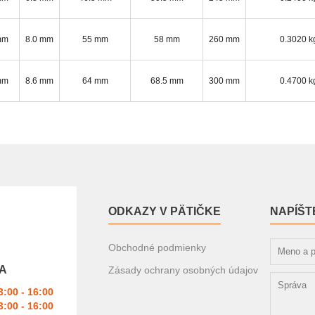
mm
8.0 mm
55 mm
58 mm
260 mm
0.3020 k
mm
8.6 mm
64 mm
68.5 mm
300 mm
0.4700 k
ODKAZY V PÄTIČKE
NAPÍŠT
Obchodné podmienky
A
Zásady ochrany osobných údajov
3:00 - 16:00
3:00 - 16:00