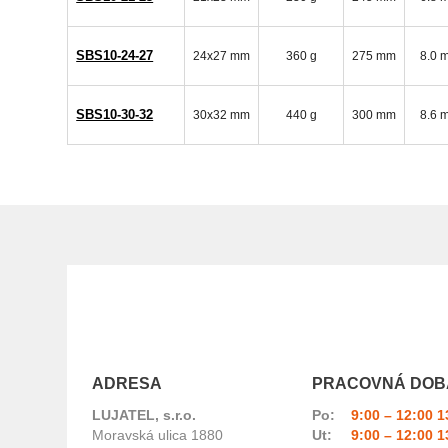
SBS10-24-27
24x27 mm
360 g
275 mm
8.0 
SBS10-30-32
30x32 mm
440 g
300 mm
8.6 
ADRESA
PRACOVNÁ DOB
LUJATEL, s.r.o.
Po:
9:00 – 12:00 1
Moravská ulica 1880
Ut:
9:00 – 12:00 1