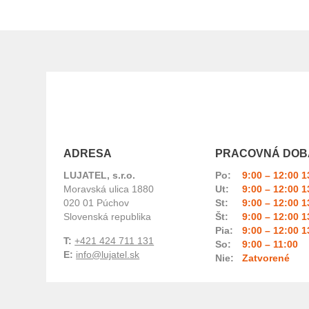
ADRESA
PRACOVNÁ DOB
LUJATEL, s.r.o.
Po:
9:00 – 12:00 1
Moravská ulica 1880
Ut:
9:00 – 12:00 1
020 01 Púchov
St:
9:00 – 12:00 1
Slovenská republika
Št:
9:00 – 12:00 1
Pia:
9:00 – 12:00 1
T:
+421 424 711 131
So:
9:00 – 11:00
E:
info@lujatel.sk
Nie:
Zatvorené