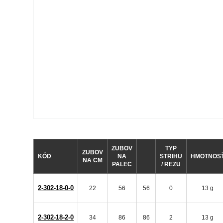
ZUBOV
TYP
ZUBOV
KÓD
NA
STRIHU
HMOTNOS
NA CM
PALEC
/ REZU
2-302-18-0-0
22
56
56
0
13 g
2-302-18-2-0
34
86
86
2
13 g