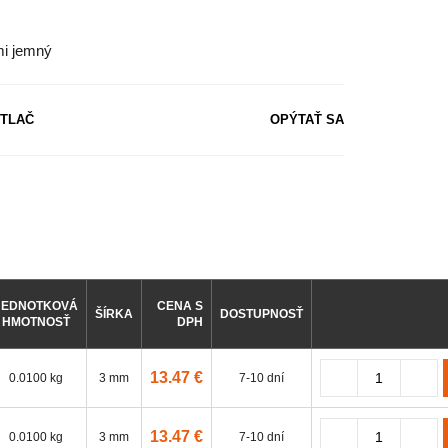
mi jemný
TLAČ
OPÝTAŤ SA
JEDNOTKOVÁ
CENA S
ŠÍRKA
DOSTUPNOSŤ
HMOTNOSŤ
DPH
13.47 €
0.0100 kg
3 mm
7-10 dní
13.47 €
0.0100 kg
3 mm
7-10 dní