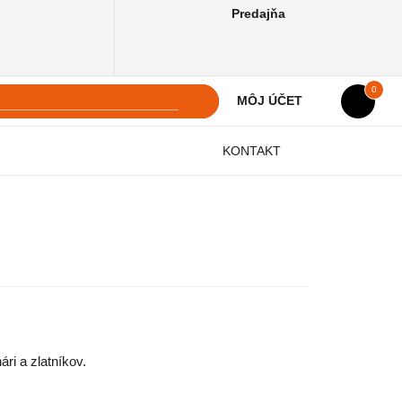
Predajňa
0
MÔJ ÚČET
KONTAKT
ri a zlatníkov.