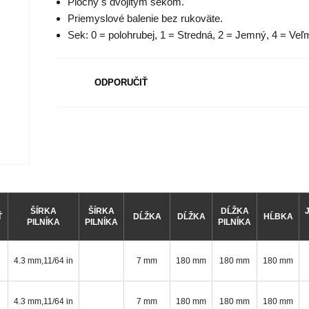
Plochy s dvojitým sekom.
Priemyslové balenie bez rukoväte.
Sek: 0 = polohrubej, 1 = Stredná, 2 = Jemný, 4 = Veľ
ODPORUČIŤ
ŠÍRKA
ŠÍRKA
DĹŽKA
Ť
DĹŽKA
DĹŽKA
HĹBKA
PILNÍKA
PILNÍKA
PILNÍKA
4.3 mm,11/64 in
7 mm
180 mm
180 mm
180 mm
4.3 mm,11/64 in
7 mm
180 mm
180 mm
180 mm