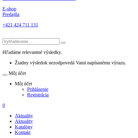
E-shop
Predajňa
+421 424 711 131
Hľadáme relevantné výsledky.
Žiadny výsledok nezodpovedá Vami napísanému výrazu.
Môj účet
Môj účet
Prihlásenie
Registrácia
0
Aktuality
Aktuality
Katalógy
Kontakt