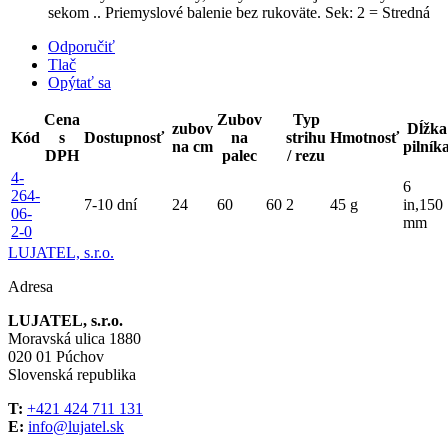
sekom .. Priemyslové balenie bez rukoväte. Sek: 2 = Stredná
Odporučiť
Tlač
Opýtať sa
Cena
Zubov
Typ
zubov
Dĺžka
Kód
s
Dostupnosť
na
strihu
Hmotnosť
na cm
pilník
DPH
palec
/ rezu
4-
6
264-
7-10 dní
24
60
60
2
45 g
in,150
06-
mm
2-0
LUJATEL, s.r.o.
Adresa
LUJATEL, s.r.o.
Moravská ulica 1880
020 01 Púchov
Slovenská republika
T:
+421 424 711 131
E:
info@lujatel.sk