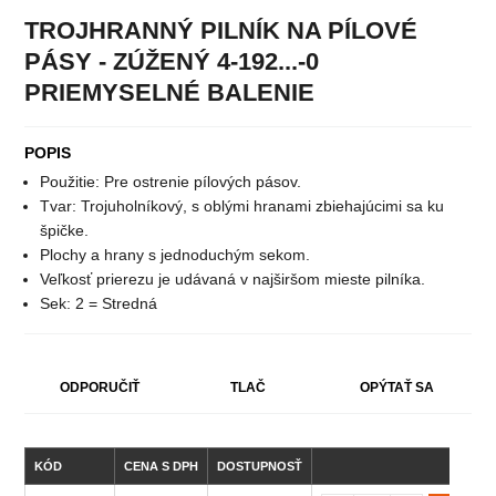
TROJHRANNÝ PILNÍK NA PÍLOVÉ
PÁSY - ZÚŽENÝ 4-192...-0
PRIEMYSELNÉ BALENIE
POPIS
Použitie: Pre ostrenie pílových pásov.
Tvar: Trojuholníkový, s oblými hranami zbiehajúcimi sa ku
špičke.
Plochy a hrany s jednoduchým sekom.
Veľkosť prierezu je udávaná v najširšom mieste pilníka.
Sek: 2 = Stredná
ODPORUČIŤ
TLAČ
OPÝTAŤ SA
KÓD
CENA S DPH
DOSTUPNOSŤ
DĹ