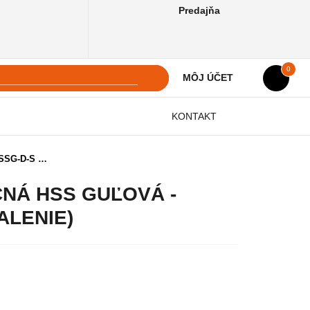
Predajňa
0
MÔJ ÚČET
KONTAKT
SSG-D-S …
NÁ HSS GUĽOVÁ -
ALENIE)