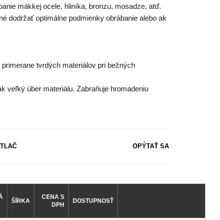
nie mäkkej ocele, hliníka, bronzu, mosadze, atď.
možné dodržať optimálne podmienky obrábanie alebo ak
h primerane tvrdých materiálov pri bežných
k veľký úber materiálu. Zabraňuje hromadeniu
TLAČ
OPÝTAŤ SA
Á
CENA S
ŠÍRKA
DOSTUPNOSŤ
DPH