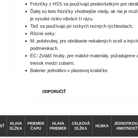
Frézičky z HSS sa používajú predovšetkým pre obrába
Ďalej sú tieto frézičky vhodnejšie vtedy, ak nie je 
je vysoké riziko vibrácií či rázu.
Tiež sa používajú pri nízkych rezných rýchlostiach.
Rôzne seky:
M: polohrubej, pre obrábanie nekalených ocelí a inýc
podmienkach.
EC: Zvlášť hrubý, pre mäkké materiály, požadujeme a
triesok medzi zubami.
Balenie: jednotlivo v plastovej krabičke
ODPORUČIŤ
HLAVA
PRIEMER
HLAVA
CELKOVÁ
JEDNOTKOV
SŤ
HĹBKA
DĹŽKA
ČAPU
PRIEMER
DĹŽKA
HMOTNOSŤ