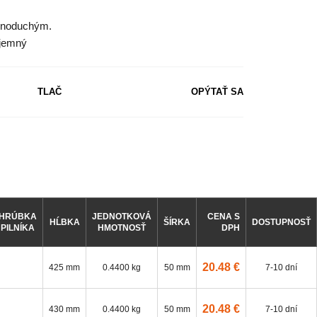
ednoduchým.
 jemný
TLAČ
OPÝTAŤ SA
HRÚBKA
JEDNOTKOVÁ
CENA S
HĹBKA
ŠÍRKA
DOSTUPNOSŤ
PILNÍKA
HMOTNOSŤ
DPH
20.48 €
425 mm
0.4400 kg
50 mm
7-10 dní
20.48 €
430 mm
0.4400 kg
50 mm
7-10 dní