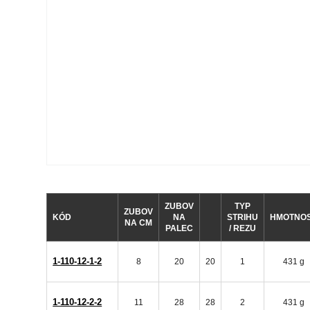
ZUBOV
TYP
ZUBOV
KÓD
NA
STRIHU
HMOTNO
NA CM
PALEC
/ REZU
1-110-12-1-2
8
20
20
1
431 g
1-110-12-2-2
11
28
28
2
431 g