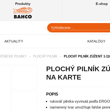
Produkty
E-shop
AKTUALITY
KATALÓGY
ČNÍCKE PILNÍKY
PLOCHÝ PILNÍK
PLOCHÝ PILNÍK ZÚŽENÝ 1-110..
PLOCHÝ PILNÍK ZÚŽ
NA KARTE
POPIS
rukoväť pilníka vyvinutá podľa ERG
namierený tvar umožňuje ľahšie preni