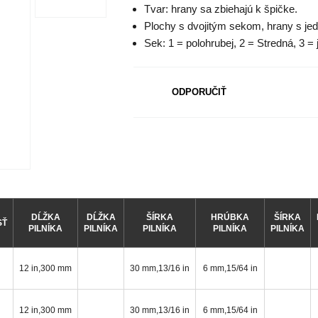
Tvar: hrany sa zbiehajú k špičke.
Plochy s dvojitým sekom, hrany s j
Sek: 1 = polohrubej, 2 = Stredná, 3 =
ODPORUČIŤ
DĹŽKA
DĹŽKA
ŠÍRKA
HRÚBKA
ŠÍRKA
SŤ
PILNÍKA
PILNÍKA
PILNÍKA
PILNÍKA
PILNÍKA
12 in,300 mm
30 mm,13/16 in
6 mm,15/64 in
12 in,300 mm
30 mm,13/16 in
6 mm,15/64 in