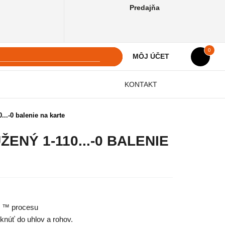
Predajňa
0
MÔJ ÚČET
KONTAKT
.-0 balenie na karte
ENÝ 1-110...-0 BALENIE
O ™ procesu
knúť do uhlov a rohov.