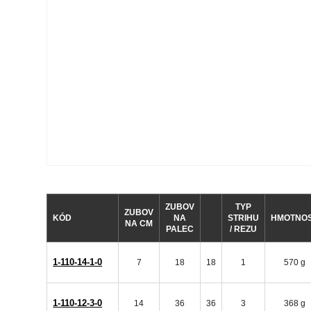
ZUBOV
TYP
ZUBOV
KÓD
NA
STRIHU
HMOTNO
NA CM
PALEC
/ REZU
1-110-14-1-0
7
18
18
1
570 g
1-110-12-3-0
14
36
36
3
368 g