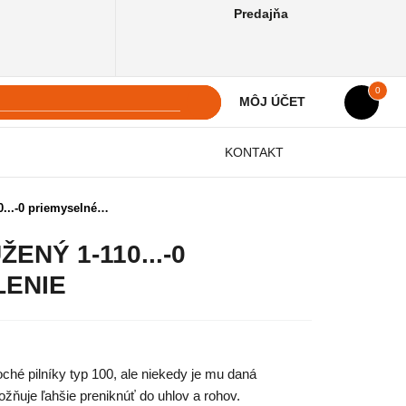
Predajňa
0
MÔJ ÚČET
KONTAKT
...-0 priemyselné…
ENÝ 1-110...-0
LENIE
ché pilníky typ 100, ale niekedy je mu daná
žňuje ľahšie preniknúť do uhlov a rohov.