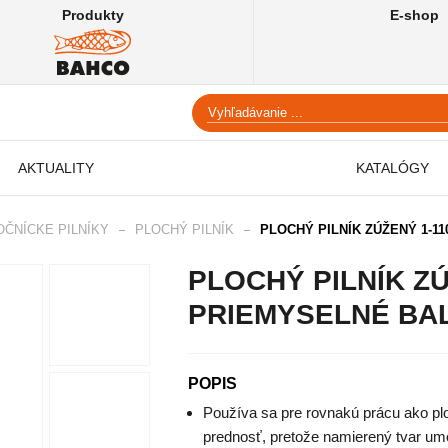
Produkty
E-shop
AKTUALITY
KATALÓGY
ČNÍCKE PILNÍKY
PLOCHÝ PILNÍK
PLOCHÝ PILNÍK ZÚŽENÝ 1-110
PLOCHÝ PILNÍK ZÚŽ
PRIEMYSELNÉ BA
POPIS
Používa sa pre rovnakú prácu ako plo
prednosť, pretože namierený tvar umo