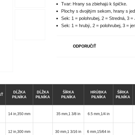
Tvar: Hrany sa zbiehajú k špičke.
Plochy s dvojitým sekom, hrany s j
Sek: 1 = polohrubej, 2 = Stredná, 3 
Sek: 1 = hrubý, 2 = polohrubej, 3 = j
ODPORUČIŤ
DĹŽKA
DĹŽKA
ŠÍRKA
HRÚBKA
ŠÍRKA
SŤ
PILNÍKA
PILNÍKA
PILNÍKA
PILNÍKA
PILNÍKA
14 in,350 mm
35 mm,1 3/8 in
6.5 mm,1/4 in
12 in,300 mm
30 mm,1 3/16 in
6 mm,15/64 in