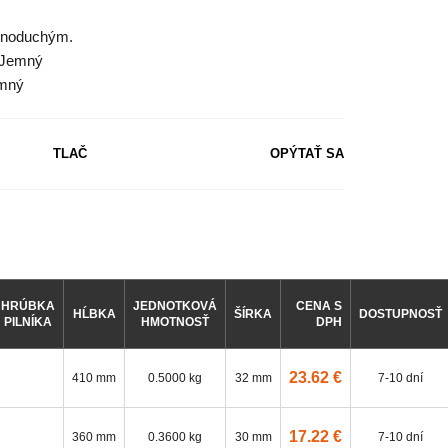
ednoduchým.
= Jemný
emný
TLAČ
OPÝTAŤ SA
HRÚBKA
JEDNOTKOVÁ
CENA S
HĹBKA
ŠÍRKA
DOSTUPNOSŤ
PILNÍKA
HMOTNOSŤ
DPH
23.62 €
410 mm
0.5000 kg
32 mm
7-10 dní
17.22 €
360 mm
0.3600 kg
30 mm
7-10 dní