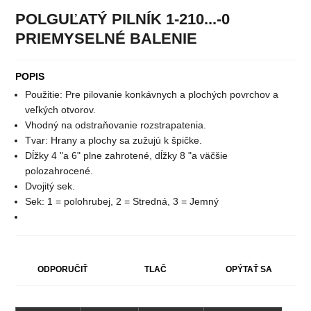
POLGUĽATÝ PILNÍK 1-210...-0
PRIEMYSELNÉ BALENIE
POPIS
Použitie: Pre pilovanie konkávnych a plochých povrchov a
veľkých otvorov.
Vhodný na odstraňovanie rozstrapatenia.
Tvar: Hrany a plochy sa zužujú k špičke.
Dĺžky 4 "a 6" plne zahrotené, dĺžky 8 "a väčšie
polozahrocené.
Dvojitý sek.
Sek: 1 = polohrubej, 2 = Stredná, 3 = Jemný
ODPORUČIŤ
TLAČ
OPÝTAŤ SA