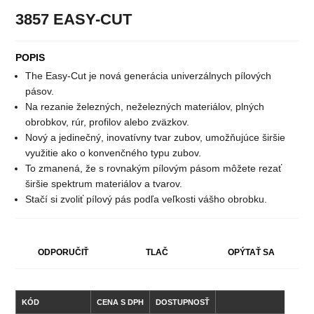
3857 EASY-CUT
POPIS
The Easy-Cut je nová generácia univerzálnych pílových
pásov.
Na rezanie železných, neželezných materiálov, plných
obrobkov, rúr, profilov alebo zväzkov.
Nový a jedinečný, inovatívny tvar zubov, umožňujúce širšie
využitie ako o konvenčného typu zubov.
To zmanená, že s rovnakým pílovým pásom môžete rezať
širšie spektrum materiálov a tvarov.
Stačí si zvoliť pílový pás podľa veľkosti vášho obrobku.
ODPORUČIŤ
TLAČ
OPÝTAŤ SA
KÓD
CENA S DPH
DOSTUPNOSŤ