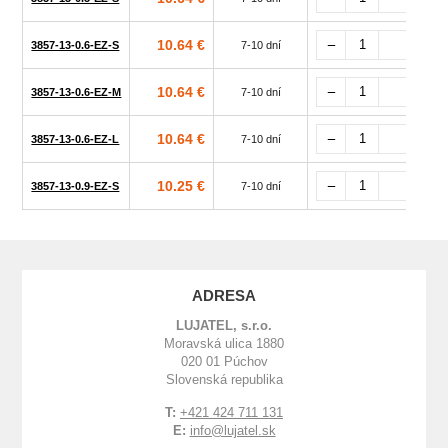
10.64 €
3857-13-0.6-EZ-S
7-10 dní
10.64 €
3857-13-0.6-EZ-M
7-10 dní
10.64 €
3857-13-0.6-EZ-L
7-10 dní
10.25 €
3857-13-0.9-EZ-S
7-10 dní
ADRESA
LUJATEL, s.r.o.
Moravská ulica 1880
020 01 Púchov
Slovenská republika
T:
+421 424 711 131
E:
info@lujatel.sk