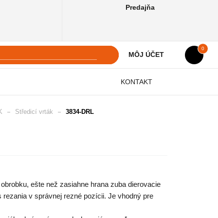
Predajňa
0
MÔJ ÚČET
KONTAKT
K
Středicí vrták
3834-DRL
o obrobku, ešte než zasiahne hrana zuba dierovacie
as rezania v správnej rezné pozícii. Je vhodný pre