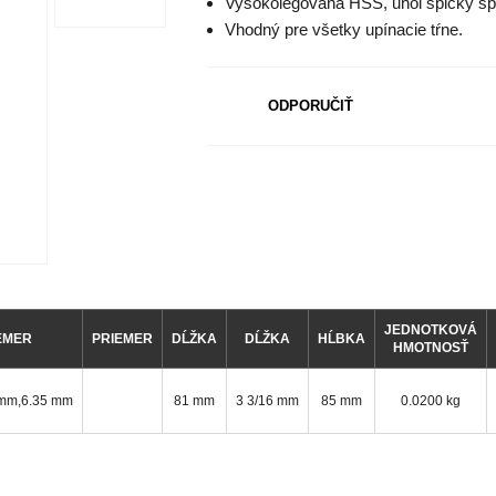
Vysokolegovaná HSS, uhol špičky špe
Vhodný pre všetky upínacie tŕne.
ODPORUČIŤ
JEDNOTKOVÁ
EMER
PRIEMER
DĹŽKA
DĹŽKA
HĹBKA
HMOTNOSŤ
5 mm,6.35 mm
81 mm
3 3/16 mm
85 mm
0.0200 kg