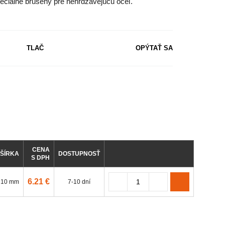
ciálne brúsený pre nehrdzavejúcu oceľ.
TLAČ
OPÝTAŤ SA
CENA
ŠÍRKA
DOSTUPNOSŤ
S DPH
6.21 €
10 mm
7-10 dní