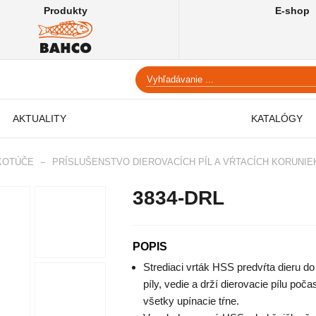
Produkty
E-shop
AKTUALITY
KATALÓGY
 KOTÚČE
PRÍSLUŠENSTVO DIEROVACÍCH PÍL A VŔTACÍCH KORUNIE
3834-DRL
POPIS
Strediaci vrták HSS predvŕta dieru d
píly, vedie a drží dierovacie pílu poč
všetky upínacie tŕne.