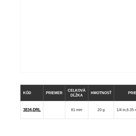
CELKOVÁ
KÓD
PRIEMER
HMOTNOSŤ
PRI
DĹŽKA
3834-DRL
81 mm
20 g
1/4 in,6.3