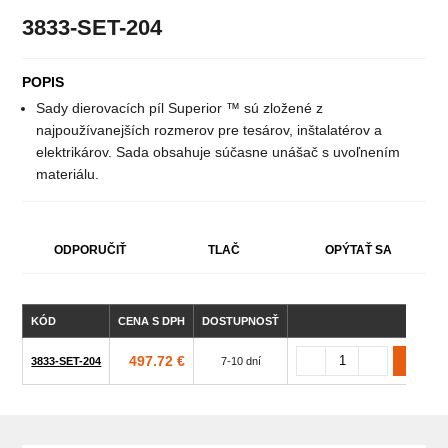
3833-SET-204
POPIS
Sady dierovacích píl Superior ™ sú zložené z
najpoužívanejších rozmerov pre tesárov, inštalatérov a
elektrikárov. Sada obsahuje súčasne unášač s uvoľnením
materiálu.
ODPORUČIŤ
TLAČ
OPÝTAŤ SA
KÓD
CENA S DPH
DOSTUPNOSŤ
497.72 €
3833-SET-204
7-10 dní
3