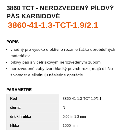
3860 TCT - NEROZVEDENÝ PÍLOVÝ
PÁS KARBIDOVÉ
3860-41-1.3-TCT-1.9/2.1
POPIS
vhodný pre vysoko efektívne rezanie ťažko obrobiteľných
materiálov
pílový pás s vícetřískovým nerozvedeným zubom
nerozvedené zuby tvorí hladký povrch rezu, majú dlhšiu
životnosť a eliminujú následné operácie
PARAMETRE
Kód
3860-41-1.3-TCT-1.9/2.1
čierna
N
driek hrúbka
0.05 in,1.3 mm
hĺbka
1000 mm