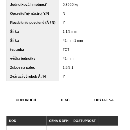
Jednotková hmotnosť
0.3950 kg
Opraviteľný nástroj Y/N
N
Rozdelenie povolené (Á / N)
Y
Šírka
1 1/2 mm
Šírka
41 mm,1 mm
typ zuba
TCT
výška jednotky
41 mm
Zubov na palec
1.9/2.1
Zvárací výrobok Á / N
Y
ODPORUČIŤ
TLAČ
OPÝTAŤ SA
KÓD
CENA S DPH
DOSTUPNOSŤ