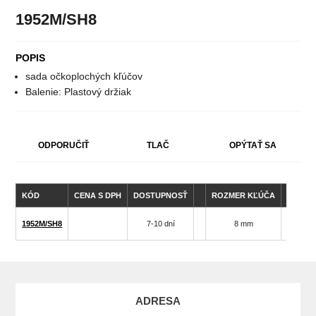
1952M/SH8
POPIS
sada očkoplochých kľúčov
Balenie: Plastový držiak
ODPORUČIŤ
TLAČ
OPÝTAŤ SA
KÓD
CENA S DPH
DOSTUPNOSŤ
ROZMER KĽÚČA
HMOTN
1952M/SH8
7-10 dní
8 mm
1080
ADRESA