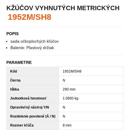
KŽÚČOV VYHNUTÝCH METRICKÝCH
1952M/SH8
POPIS
sada očkoplochých kľúčov
Balenie: Plastový držiak
PARAMETRE
Kód
1952M/SH8
čierna
N
hĺbka
290 mm
Jednotková hmotnosť
1.0800 kg
Opraviteľný nástroj Y/N
N
Rozdelenie povolené (Á / N)
N
Rozmer kľúča
8 mm