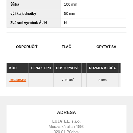
Šírka
100 mm
výška jednotky
50 mm
Zvárací výrobok Á / N
N
ODPORUČIŤ
TLAČ
OPÝTAŤ SA
KÓD
CENA S DPH
DOSTUPNOSŤ
ROZMER KĽÚČA
HMOTN
1952M/SH8
7-10 dní
8 mm
1080
ADRESA
LUJATEL, s.r.o.
Moravská ulica 1880
020 01 Púchov