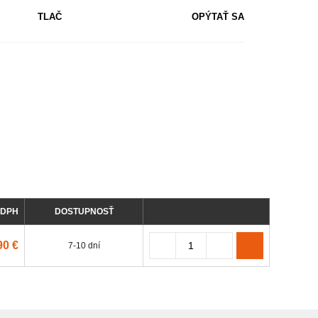
TLAČ
OPÝTAŤ SA
 DPH
DOSTUPNOSŤ
90 €
7-10 dní