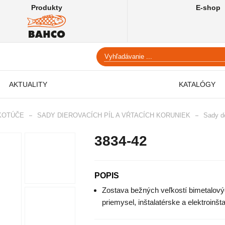
Produkty
E-shop
AKTUALITY
KATALÓGY
 KOTÚČE
SADY DIEROVACÍCH PÍL A VŔTACÍCH KORUNIEK
Sady dě
3834-42
POPIS
Zostava bežných veľkostí bimetalov
priemysel, inštalatérske a elektroinšt