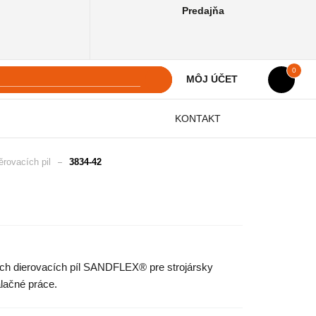
Predajňa
0
MÔJ ÚČET
KONTAKT
rovacích pil
3834-42
ých dierovacích píl SANDFLEX® pre strojársky
alačné práce.