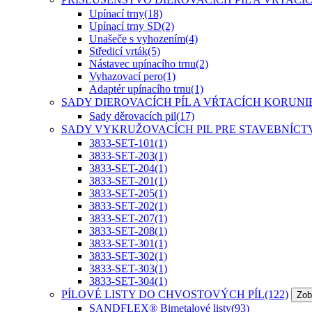
Upínací trny
(18)
Upínací trny SD
(2)
Unašeče s vyhozením
(4)
Středicí vrták
(5)
Nástavec upínacího trnu
(2)
Vyhazovací pero
(1)
Adaptér upínacího trnu
(1)
SADY DIEROVACÍCH PÍL A VŔTACÍCH KORUN
Sady děrovacích pil
(17)
SADY VYKRUŽOVACÍCH PIL PRE STAVEBNÍCT
3833-SET-101
(1)
3833-SET-203
(1)
3833-SET-204
(1)
3833-SET-201
(1)
3833-SET-205
(1)
3833-SET-202
(1)
3833-SET-207
(1)
3833-SET-208
(1)
3833-SET-301
(1)
3833-SET-302
(1)
3833-SET-303
(1)
3833-SET-304
(1)
PÍLOVÉ LISTY DO CHVOSTOVÝCH PÍL
(122)
Zob
SANDFLEX® Bimetalové listy
(93)