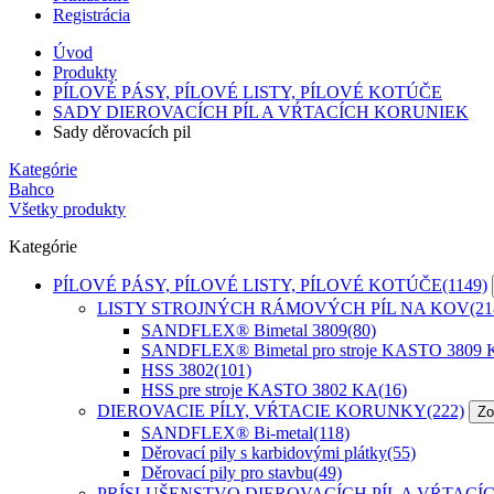
Registrácia
Úvod
Produkty
PÍLOVÉ PÁSY, PÍLOVÉ LISTY, PÍLOVÉ KOTÚČE
SADY DIEROVACÍCH PÍL A VŔTACÍCH KORUNIEK
Sady děrovacích pil
Kategórie
Bahco
Všetky produkty
Kategórie
PÍLOVÉ PÁSY, PÍLOVÉ LISTY, PÍLOVÉ KOTÚČE
(1149)
LISTY STROJNÝCH RÁMOVÝCH PÍL NA KOV
(21
SANDFLEX® Bimetal 3809
(80)
SANDFLEX® Bimetal pro stroje KASTO 3809
HSS 3802
(101)
HSS pre stroje KASTO 3802 KA
(16)
DIEROVACIE PÍLY, VŔTACIE KORUNKY
(222)
Zo
SANDFLEX® Bi-metal
(118)
Děrovací pily s karbidovými plátky
(55)
Děrovací pily pro stavbu
(49)
PRÍSLUŠENSTVO DIEROVACÍCH PÍL A VŔTACÍ