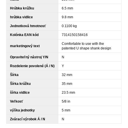
Hrúbka krúžku
6.5 mm
hrúbka vidlice
9.8 mm
Jednotková hmotnosť
0.1100 kg
Kolónka EAN kód
7314150158416
Comfortable to use with the
marketingový text
patented U shape shank design
Opraviteľný nástroj Y/N
N
Rozdelenie povolené (Á / N)
Y
Šírka
32 mm
Šírka krúžku
35 mm
šírka vidlice
23.5 mm
Veľkosť
5/8 in
výška jednotky
5 mm
Zvárací výrobok Á / N
N