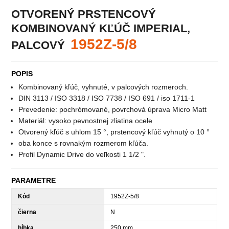
OTVORENÝ PRSTENCOVÝ
KOMBINOVANÝ KĽÚČ IMPERIAL,
1952Z-5/8
PALCOVÝ
POPIS
Kombinovaný kľúč, vyhnuté, v palcových rozmeroch.
DIN 3113 / ISO 3318 / ISO 7738 / ISO 691 / iso 1711-1
Prevedenie: pochrómované, povrchová úprava Micro Matt
Materiál: vysoko pevnostnej zliatina ocele
Otvorený kľúč s uhlom 15 °, prstencový kľúč vyhnutý o 10 °
oba konce s rovnakým rozmerom kľúča.
Profil Dynamic Drive do veľkosti 1 1/2 ".
PARAMETRE
Kód
1952Z-5/8
čierna
N
hĺbka
250 mm