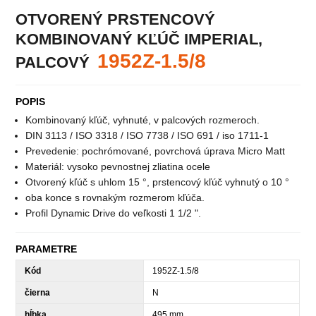
OTVORENÝ PRSTENCOVÝ
KOMBINOVANÝ KĽÚČ IMPERIAL,
1952Z-1.5/8
PALCOVÝ
POPIS
Kombinovaný kľúč, vyhnuté, v palcových rozmeroch.
DIN 3113 / ISO 3318 / ISO 7738 / ISO 691 / iso 1711-1
Prevedenie: pochrómované, povrchová úprava Micro Matt
Materiál: vysoko pevnostnej zliatina ocele
Otvorený kľúč s uhlom 15 °, prstencový kľúč vyhnutý o 10 °
oba konce s rovnakým rozmerom kľúča.
Profil Dynamic Drive do veľkosti 1 1/2 ".
PARAMETRE
Kód
1952Z-1.5/8
čierna
N
hĺbka
495 mm