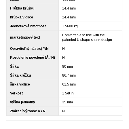
Hrúbka krúžku
14.4 mm
hrúbka vidlice
24.4 mm
Jednotková hmotnosť
1.5600 kg
Comfortable to use with the
marketingový text
patented U shape shank design
Opraviteľný nástroj Y/N
N
Rozdelenie povolené (Á / N)
N
Šírka
80 mm
Šírka krúžku
86.7 mm
šírka vidlice
61.5 mm
Veľkosť
1 5/8 in
výška jednotky
35 mm
Zvárací výrobok Á / N
N