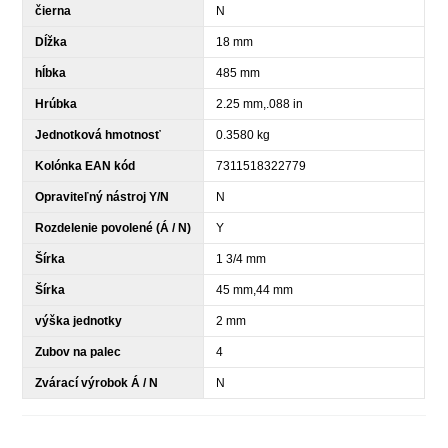
čierna
N
Dĺžka
18 mm
hĺbka
485 mm
Hrúbka
2.25 mm,.088 in
Jednotková hmotnosť
0.3580 kg
Kolónka EAN kód
7311518322779
Opraviteľný nástroj Y/N
N
Rozdelenie povolené (Á / N)
Y
Šírka
1 3/4 mm
Šírka
45 mm,44 mm
výška jednotky
2 mm
Zubov na palec
4
Zvárací výrobok Á / N
N