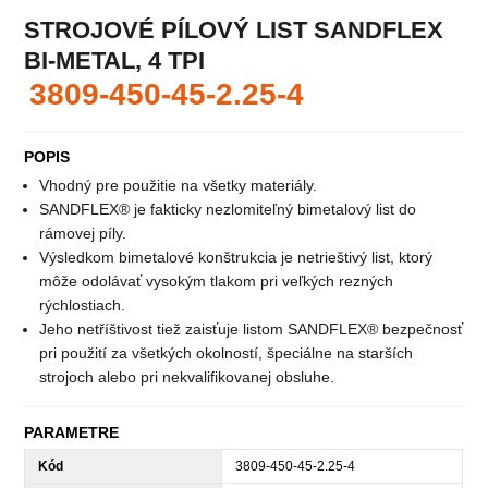
STROJOVÉ PÍLOVÝ LIST SANDFLEX
BI-METAL, 4 TPI
3809-450-45-2.25-4
POPIS
Vhodný pre použitie na všetky materiály.
SANDFLEX® je fakticky nezlomiteľný bimetalový list do
rámovej píly.
Výsledkom bimetalové konštrukcia je netrieštivý list, ktorý
môže odolávať vysokým tlakom pri veľkých rezných
rýchlostiach.
Jeho netříštivost tiež zaisťuje listom SANDFLEX® bezpečnosť
pri použití za všetkých okolností, špeciálne na starších
strojoch alebo pri nekvalifikovanej obsluhe.
PARAMETRE
Kód
3809-450-45-2.25-4