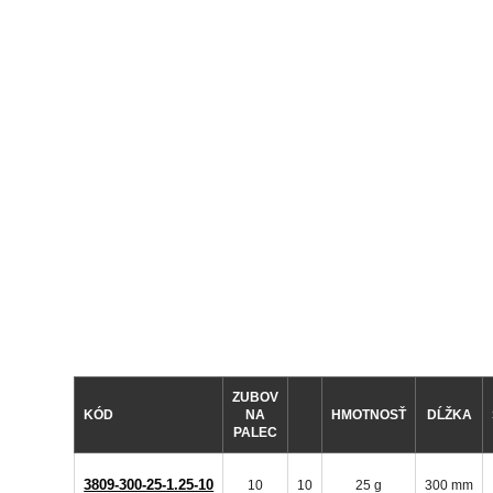
ZUBOV
KÓD
NA
HMOTNOSŤ
DĹŽKA
PALEC
3809-300-25-1.25-10
10
10
25 g
300 mm