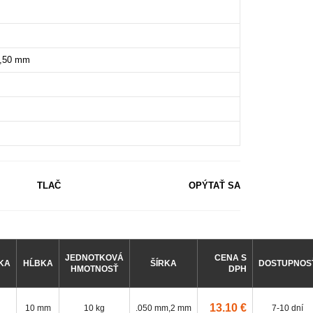
,50 mm
TLAČ
OPÝTAŤ SA
JEDNOTKOVÁ
CENA S
KA
HĹBKA
ŠÍRKA
DOSTUPNOS
HMOTNOSŤ
DPH
13.10 €
10 mm
10 kg
.050 mm,2 mm
7-10 dní