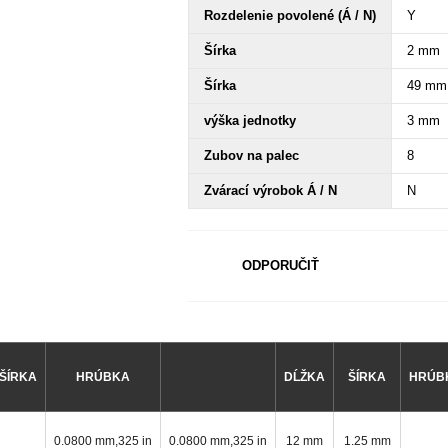
Rozdelenie povolené (Á / N)
Y
Šírka
2 mm
Šírka
49 mm
výška jednotky
3 mm
Zubov na palec
8
Zvárací výrobok Á / N
N
ODPORUČIŤ
ŠÍRKA
HRÚBKA
DĹŽKA
ŠÍRKA
HRÚB
0.0800 mm,325 in
0.0800 mm,325 in
12 mm
1.25 mm