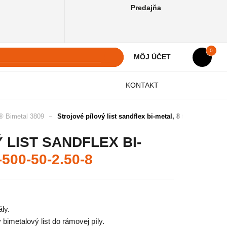
Predajňa
0
MÔJ ÚČET
KONTAKT
 Bimetal 3809
Strojové pílový list sandflex bi-metal, 8 tpi
 LIST SANDFLEX BI-
-500-50-2.50-8
ly.
imetalový list do rámovej píly.