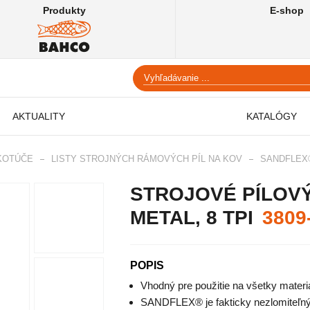
Produkty
E-shop
AKTUALITY
KATALÓGY
 KOTÚČE
LISTY STROJNÝCH RÁMOVÝCH PÍL NA KOV
SANDFLEX®
STROJOVÉ PÍLOVÝ
METAL, 8 TPI
3809
POPIS
Vhodný pre použitie na všetky materiá
SANDFLEX® je fakticky nezlomiteľný b