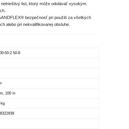
netrieštivý list, ktorý môže odolávať vysokým
ch.
om SANDFLEX® bezpečnosť pri použití za všetkých
och alebo pri nekvalifikovanej obsluhe.
00-50-2.50-8
m
m,.100 in
 kg
18322939