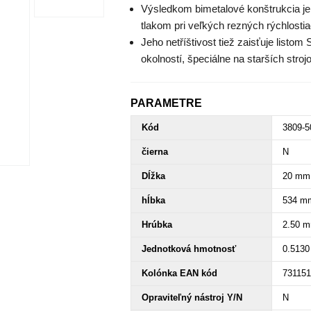
Výsledkom bimetalové konštrukcia je 
tlakom pri veľkých rezných rýchlostia
Jeho netříštivost tiež zaisťuje list
okolností, špeciálne na starších stroj
PARAMETRE
Kód
3809-5
čierna
N
Dĺžka
20 mm
hĺbka
534 m
Hrúbka
2.50 m
Jednotková hmotnosť
0.5130
Kolónka EAN kód
73115
Opraviteľný nástroj Y/N
N