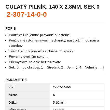
GUĽATÝ PILNÍK, 140 X 2.8MM, SEK 0
2-307-14-0-0
POPIS
Použitie: Pre jemné pilovanie a leštenie.
Používané rytci, jemnými mechaniky, nástrojári, hodinári a
zlatníkov.
Tvar: Okrúhly prierez sa zbieha do špičky.
Povrch s dvojitým sekom.
Priemyslové balenie bez rukoväte
Sek: 0 = polohrubej, 1 = Stredná, 2 = Jemný, 4 = Veľmi jemný
PARAMETRE
Kód
2-307-14-0-0
čierna
N
Dĺžka
5 1/2 mm