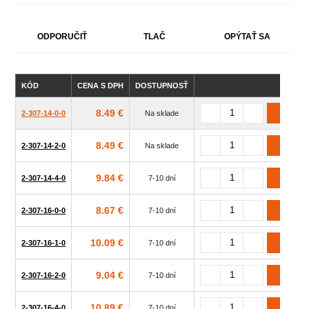
ODPORUČIŤ
TLAČ
OPÝTAŤ SA
KÓD
CENA S DPH
DOSTUPNOSŤ
Z
8.49 €
2-307-14-0-0
Na sklade
8.49 €
2-307-14-2-0
Na sklade
9.84 €
2-307-14-4-0
7-10 dní
8.67 €
2-307-16-0-0
7-10 dní
10.09 €
2-307-16-1-0
7-10 dní
9.04 €
2-307-16-2-0
7-10 dní
10.89 €
2-307-16-4-0
7-10 dní