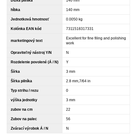
Dĺžka pilníka
140 mm
hĺbka
140 mm
Jednotková hmotnosť
0.0050 kg
Kolónka EAN kód
7311518317331
Excellent for fine filing and polishing
marketingový text
work
Opraviteľný nástroj Y/N
N
Rozdelenie povolené (Á / N)
Y
Šírka
3 mm
Šírka pilníka
2.8 mm,7/64 in
Typ strihu / rezu
0
výška jednotky
3 mm
zubov na cm
22
Zubov na palec
56
Zvárací výrobok Á / N
N