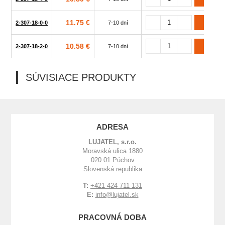
11.75 €
2-307-18-0-0
7-10 dní
10.58 €
2-307-18-2-0
7-10 dní
SÚVISIACE PRODUKTY
ADRESA
LUJATEL, s.r.o.
Moravská ulica 1880
020 01 Púchov
Slovenská republika
T:
+421 424 711 131
E:
info@lujatel.sk
PRACOVNÁ DOBA