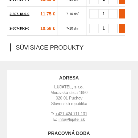
11.75 €
2-307-18-0-0
7-10 dní
10.58 €
2-307-18-2-0
7-10 dní
SÚVISIACE PRODUKTY
ADRESA
LUJATEL, s.r.o.
Moravská ulica 1880
020 01 Púchov
Slovenská republika
T:
+421 424 711 131
E:
info@lujatel.sk
PRACOVNÁ DOBA