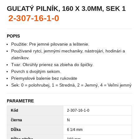
GUĽATÝ PILNÍK, 160 X 3.0MM, SEK 1
2-307-16-1-0
POPIS
Použitie: Pre jemné pilovanie a leštenie.
Používané rytci, jemnými mechaniky, nástrojári, hodinári a
zlatníkov.
Tvar: Okrúhly prierez sa zbieha do špičky.
Povrch s dvojitým sekom.
Priemyslové balenie bez rukoväte
Sek: 0 = polohrubej, 1 = Stredná, 2 = Jemný, 4 = Veľmi jemný
PARAMETRE
Kód
2-307-16-1-0
čierna
N
Dĺžka
6 1/4 mm