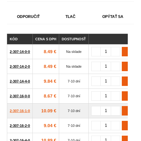
ODPORUČIŤ
TLAČ
OPÝTAŤ SA
KÓD
CENA S DPH
DOSTUPNOSŤ
Z
8.49 €
2-307-14-0-0
Na sklade
8.49 €
2-307-14-2-0
Na sklade
9.84 €
2-307-14-4-0
7-10 dní
8.67 €
2-307-16-0-0
7-10 dní
10.09 €
2-307-16-1-0
7-10 dní
9.04 €
2-307-16-2-0
7-10 dní
10.89 €
2-307-16-4-0
7-10 dní