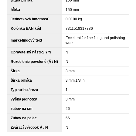
Dĺžka pilníka
160 mm
hĺbka
150 mm
Jednotková hmotnosť
0.0100 kg
Kolónka EAN kód
7311518317386
Excellent for fine filing and polishing
marketingový text
work
Opraviteľný nástroj Y/N
N
Rozdelenie povolené (Á / N)
N
Šírka
3 mm
Šírka pilníka
3 mm,1/8 in
Typ strihu / rezu
1
výška jednotky
3 mm
zubov na cm
26
Zubov na palec
66
Zvárací výrobok Á / N
N