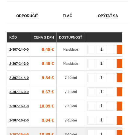
ODPORUČIŤ
TLAČ
OPÝTAŤ SA
KÓD
CENA S DPH
DOSTUPNOSŤ
Z
8.49 €
2-307-14-0-0
Na sklade
8.49 €
2-307-14-2-0
Na sklade
9.84 €
2-307-14-4-0
7-10 dní
8.67 €
2-307-16-0-0
7-10 dní
10.09 €
2-307-16-1-0
7-10 dní
9.04 €
2-307-16-2-0
7-10 dní
10.89 €
2-307-16-4-0
7-10 dní