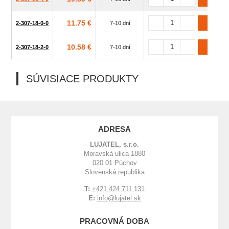
11.75 €
2-307-18-0-0
7-10 dní
10.58 €
2-307-18-2-0
7-10 dní
SÚVISIACE PRODUKTY
ADRESA
LUJATEL, s.r.o.
Moravská ulica 1880
020 01 Púchov
Slovenská republika
T:
+421 424 711 131
E:
info@lujatel.sk
PRACOVNÁ DOBA