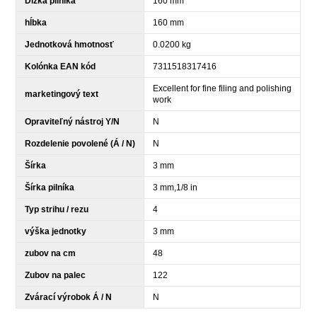
Dĺžka pilníka
160 mm
hĺbka
160 mm
Jednotková hmotnosť
0.0200 kg
Kolónka EAN kód
7311518317416
Excellent for fine filing and polishing
marketingový text
work
Opraviteľný nástroj Y/N
N
Rozdelenie povolené (Á / N)
N
Šírka
3 mm
Šírka pilníka
3 mm,1/8 in
Typ strihu / rezu
4
výška jednotky
3 mm
zubov na cm
48
Zubov na palec
122
Zvárací výrobok Á / N
N