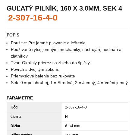
GUĽATÝ PILNÍK, 160 X 3.0MM, SEK 4
2-307-16-4-0
POPIS
Použitie: Pre jemné pilovanie a leštenie.
Používané rytci, jemnými mechaniky, nástrojári, hodinári a
zlatníkov.
Tvar: Okrúhly prierez sa zbieha do špičky.
Povrch s dvojitým sekom.
Priemyslové balenie bez rukoväte
Sek: 0 = polohrubej, 1 = Stredná, 2 = Jemný, 4 = Veľmi jemný
PARAMETRE
Kód
2-307-16-4-0
čierna
N
Dĺžka
6 1/4 mm