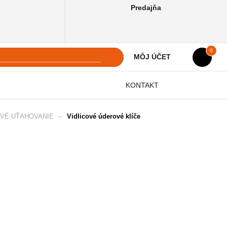
Predajňa
0
MÔJ ÚČET
KONTAKT
OVÉ UŤAHOVANIE
Vidlicové úderové klíče