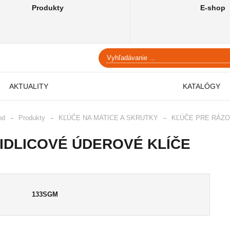
Produkty
E-shop
AKTUALITY
KATALÓGY
od
Produkty
KĽÚČE NA MATICE A SKRUTKY
KĽÚČE PRE RÁZ
IDLICOVÉ ÚDEROVÉ KLÍČE
133SGM