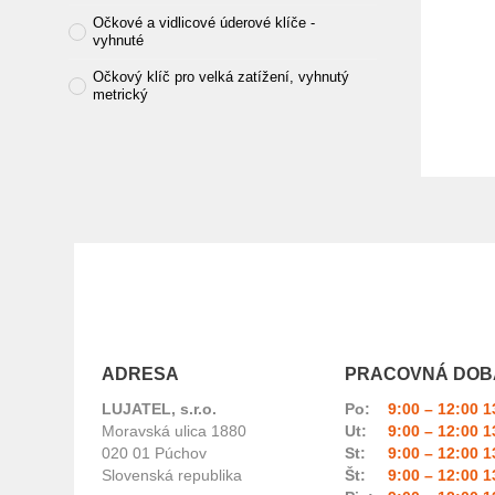
Očkové a vidlicové úderové klíče -
vyhnuté
Očkový klíč pro velká zatížení, vyhnutý
metrický
Trubková rukojeť
TRUBKOVÉ KĽÚČE
OSTATNÉ A ŠPECIÁLNE KĽÚČE
NÁSTRČNÉ KĽÚČE, GOLA SADY A
PRÍSLUŠENSTVO
MOMENTOVÉ KĽÚČE
NÁRADIE NA RÁZOVÉ UŤAHOVANIE A
SKRUTKOVACIE BITY
ADRESA
PRACOVNÁ DOB
SKRUTKOVAČE, IMBUSOVÉ KĽÚČE
LUJATEL, s.r.o.
Po:
9:00 – 12:00 1
KLIEŠTE
Moravská ulica 1880
Ut:
9:00 – 12:00 1
020 01 Púchov
St:
9:00 – 12:00 1
KĽÚČE A NÁRADIE NA TRUBKY
Slovenská republika
Št:
9:00 – 12:00 1
PNEUMATICKÉ NÁRADIE